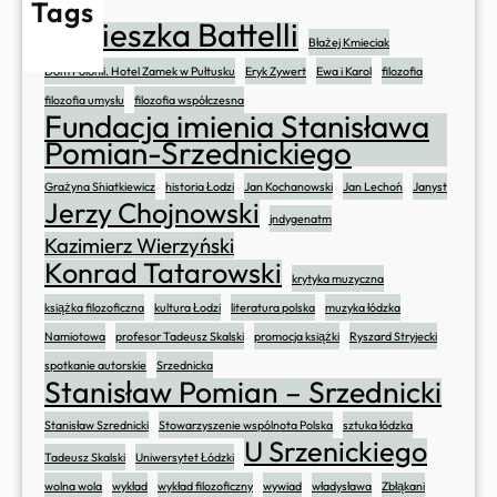
Tags
Agnieszka Battelli
Błażej Kmieciak
Dom Polonii. Hotel Zamek w Pułtusku
Eryk Zywert
Ewa i Karol
filozofia
filozofia umysłu
filozofia współczesna
Fundacja imienia Stanisława
Pomian-Srzednickiego
Grażyna Śniatkiewicz
historia Łodzi
Jan Kochanowski
Jan Lechoń
Janyst
Jerzy Chojnowski
jndygenatm
Kazimierz Wierzyński
Konrad Tatarowski
krytyka muzyczna
książka filozoficzna
kultura Łodzi
literatura polska
muzyka łódzka
Namiotowa
profesor Tadeusz Skalski
promocja książki
Ryszard Stryjecki
spotkanie autorskie
Srzednicka
Stanisław Pomian – Srzednicki
Stanisław Szrednicki
Stowarzyszenie wspólnota Polska
sztuka łódzka
U Srzenickiego
Tadeusz Skalski
Uniwersytet Łódzki
wolna wola
wykład
wykład filozoficzny
wywiad
władysława
Zbłąkani