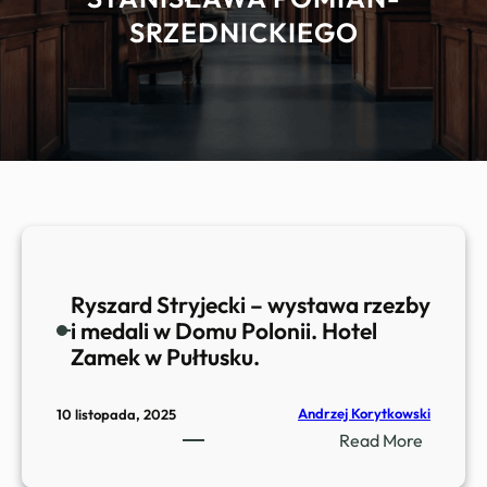
SRZEDNICKIEGO
Ryszard Stryjecki – wystawa rzeźby
i medali w Domu Polonii. Hotel
Zamek w Pułtusku.
Andrzej Korytkowski
10 listopada, 2025
:
Read More
R