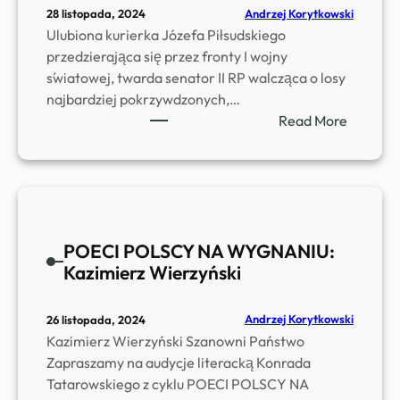
ą
m
c
r
Andrzej Korytkowski
28 listopada, 2024
a
k
e
k
s
Ulubiona kurierka Józefa Piłsudskiego
n
a
k
i
k
przedzierająca się przez fronty I wojny
i
n
w
e
i
światowej, twarda senator II RP walcząca o losy
s
i
P
g
K
najbardziej pokrzywdzonych,…
ł
u
o
o
:
Read More
a
ł
–
n
W
w
t
N
r
ł
a
u
a
a
a
P
s
r
d
d
o
k
o
a
y
m
u
d
T
POECI POLSCY NA WYGNANIU:
s
i
.
o
a
Kazimierz Wierzyński
ł
a
w
t
a
n
e
a
w
S
Andrzej Korytkowski
26 listopada, 2024
c
r
a
r
Kazimierz Wierzyński Szanowni Państwo
z
o
M
z
Zapraszamy na audycje literacką Konrada
y
w
a
e
Tatarowskiego z cyklu POECI POLSCY NA
t
s
c