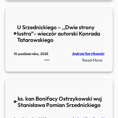
y
s
z
a
U Srzednickiego – ,,Dwie strony
r
lustra”- wieczór autorski Konrada
d
Tatarowskiego
S
t
r
Andrzej Korytkowski
10 października, 2025
y
:
Read More
j
U
e
S
c
r
k
z
i
e
–
ks. kan Bonifacy Ostrzykowski wuj
d
w
Stanisława Pomian Srzednickiego
n
y
i
s
c