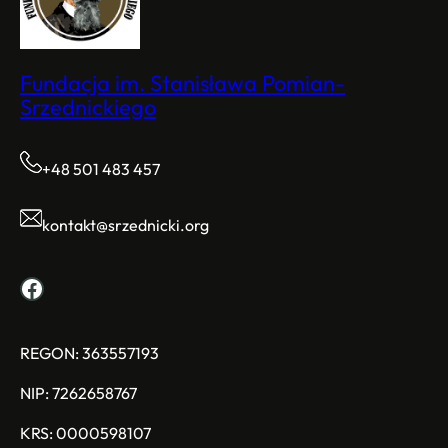
Fundacja im. Stanisława Pomian-
Srzednickiego
+48 501 483 457
kontakt@srzednicki.org
Facebook
REGON: 363557193
NIP: 7262658767
KRS: 0000598107