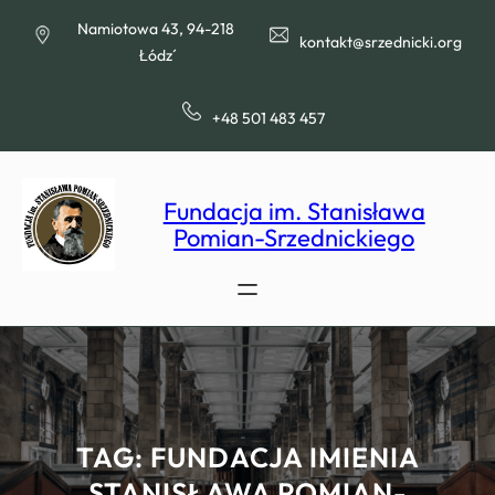
Przejdź
Namiotowa 43, 94-218
do
kontakt@srzednicki.org
Łódź
treści
+48 501 483 457
Fundacja im. Stanisława
Pomian-Srzednickiego
TAG:
FUNDACJA IMIENIA
STANISŁAWA POMIAN-