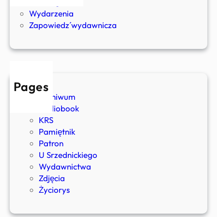
Uncategorized
–
y
Wydarzenia
J
ń
Zapowiedź wydawnicza
a
s
n
k
L
i
e
c
h
Pages
o
Archiwum
ń
Audiobook
KRS
Pamiętnik
Patron
U Srzednickiego
Wydawnictwa
Zdjęcia
Życiorys