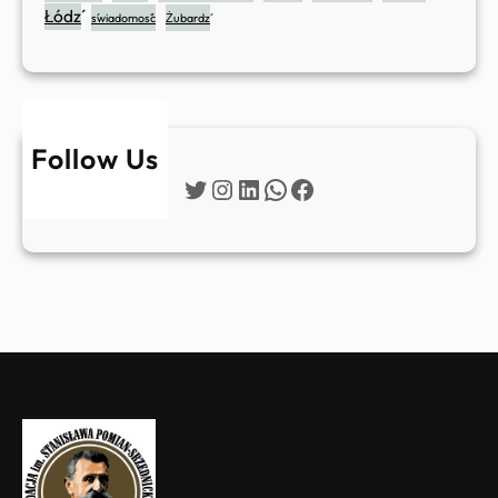
Łódź
świadomość
Żubardź
Follow Us
Twitter
Instagram
LinkedIn
WhatsApp
Facebook