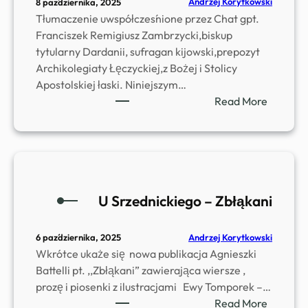
Andrzej Korytkowski
8 października, 2025
t
k
Tłumaczenie uwspółcześnione przez Chat gpt.
a
i
Franciszek Remigiusz Zambrzycki,biskup
w
e
tytularny Dardanii, sufragan kijowski,prepozyt
a
g
Archikolegiaty Łęczyckiej,z Bożej i Stolicy
r
o
Apostolskiej łaski. Niniejszym…
z
–
:
Read More
e
,
k
ź
,
s
b
D
.
y
w
k
i
i
a
m
e
U Srzednickiego – Zbłąkani
n
e
s
B
d
t
o
Andrzej Korytkowski
6 października, 2025
a
r
n
Wkrótce ukaże się nowa publikacja Agnieszki
l
o
i
Battelli pt. ,,Zbłąkani” zawierająca wiersze ,
i
n
f
prozę i piosenki z ilustracjami Ewy Tomporek –…
w
y
a
:
Read More
D