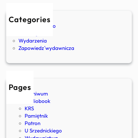
P
r
Categories
o
U Srzednickiego
b
Uncategorized
l
Wydarzenia
e
Zapowiedź wydawnicza
m
w
o
l
n
e
Pages
j
Archiwum
w
Audiobook
o
KRS
l
Pamiętnik
i
Patron
c
U Srzednickiego
z
Wydawnictwa