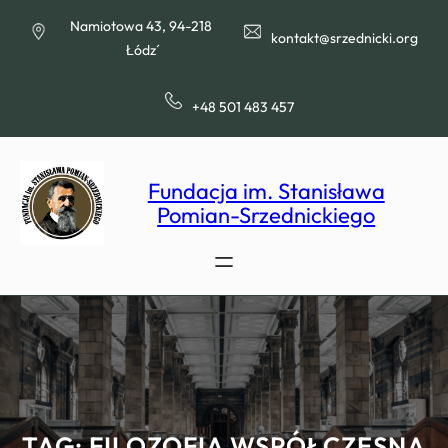
Przejdź
Namiotowa 43, 94-218
do
kontakt@srzednicki.org
Łódź
treści
+48 501 483 457
Fundacja im. Stanisława
Pomian-Srzednickiego
TAG:
FILOZOFIA WSPÓŁCZESNA