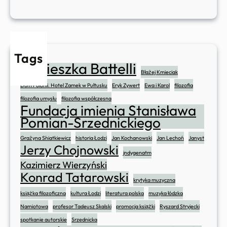
z
ł
o
w
i
Tags
e
Agnieszka Battelli
Błażej Kmieciak
k
Dom Polonii. Hotel Zamek w Pułtusku
Eryk Zywert
Ewa i Karol
filozofia
a
”
filozofia umysłu
filozofia współczesna
Fundacja imienia Stanisława
Pomian-Srzednickiego
Grażyna Śniatkiewicz
historia Łodzi
Jan Kochanowski
Jan Lechoń
Janyst
Jerzy Chojnowski
jndygenatm
Kazimierz Wierzyński
Konrad Tatarowski
krytyka muzyczna
książka filozoficzna
kultura Łodzi
literatura polska
muzyka łódzka
Namiotowa
profesor Tadeusz Skalski
promocja książki
Ryszard Stryjecki
spotkanie autorskie
Srzednicka