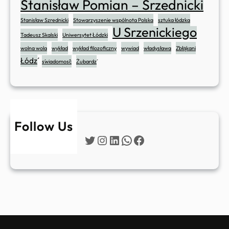
Stanisław Pomian – Srzednicki
Stanisław Szrednicki
Stowarzyszenie wspólnota Polska
sztuka łódzka
U Srzenickiego
Tadeusz Skalski
Uniwersytet Łódzki
wolna wola
wykład
wykład filozoficzny
wywiad
władysława
Zbłąkani
Łódź
świadomość
Żubardź
Follow Us
Twitter
Instagram
LinkedIn
WhatsApp
Facebook