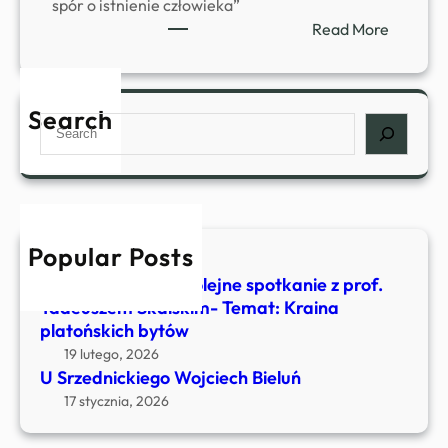
spór o istnienie człowieka”
:
Read More
U
S
r
Search
S
z
e
e
a
d
r
n
c
i
h
c
Popular Posts
4 kwietnia, 2026
k
U Srzednickiego- Kolejne spotkanie z prof.
i
Tadeuszem Skalskim- Temat: Kraina
e
platońskich bytów
g
19 lutego, 2026
o
U Srzednickiego Wojciech Bieluń
-
17 stycznia, 2026
,
,