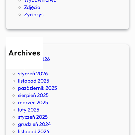
y
Zdjęcia
l
Życiorys
i
s
p
ó
r
Archives
o
kwiecień 2026
i
luty 2026
s
styczeń 2026
t
listopad 2025
n
październik 2025
i
sierpień 2025
e
marzec 2025
n
luty 2025
i
styczeń 2025
e
grudzień 2024
c
listopad 2024