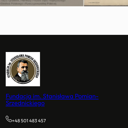
Fundacja im. Stanisława Pomian-
Srzednickiego
+48 501 483 457