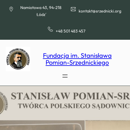
Przejdź
Namiotowa 43, 94-218
do
kontakt@srzednicki.org
Łódź
treści
+48 501 483 457
Fundacja im. Stanisława
Pomian-Srzednickiego