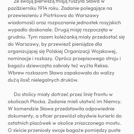
Ze swoją pierwszą misją ruszyła Sława w
październiku 1914 roku. Zadanie polegające na
przewiezieniu z Piotrkowa do Warszawy
wiadomości oraz rozpoznanie jednostek rosyjskich
wypadło doskonale. Drugą misję rozpoczęła w
grudniu. Tym razem koleżanką miały przedostać się
do Warszawy, by przewieźć pieniądze dla
organizującej się Polskiej Organizacji Wojskowej,
nominacje i rozkazy. Oprócz przepisowego stroju i
bagażu dziewczęta zabrały też wyżła Reksa.
Wbrew rozkazom Sława zapakowała do walizy
dużą ilość nielegalnych druków.
Do stolicy miały dotrzeć przez linię frontu w
okolicach Płocka. Zadanie mieli ułatwić im Niemcy.
W komendzie Sława przedstawiła odpowiednie
dokumenty, a oficer przewiózł obydwie kurierki do
ostatnich placówek w okolice zniszczonego mostu.
O świcie przeniosły swoje bagaże pomiędzy puste