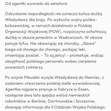
Od agentki wywiadu do senatora
Odzyskanie niepodległości nie oznacza końca służby
Władysławy dla kraju. Po wybuchu wojny polsko-
bolszewickiej, w ramach działalności w Polskiej
Organizacji Wojskowej (POW), rozpoczyna ochotniczą
służbę w obozie jenieckim w Wadowicach. W obozie
panuje tyfus. Nie obawiając się choroby, „Sława”
biega od chorego do chorego, podając leki,
zmieniając pościel. – To są jeńcy! – protestuje, widząc
obojętność polskiego personelu wobec cierpienia
sowieckich żołnierzy.
Po wojnie Piłsudski wysyła Władysławę do Niemiec, z
zadaniem utworzenia polskiej siatki wywiadowczej.
Agentka najpierw pracuje w fabryce w Essen,
następnie dwa lata spędza wśród niemieckich
robotników w Berlinie, Dortmundzie i Szczecinie,
zbierając informacje dla II Oddziału Wojska Polskiego.