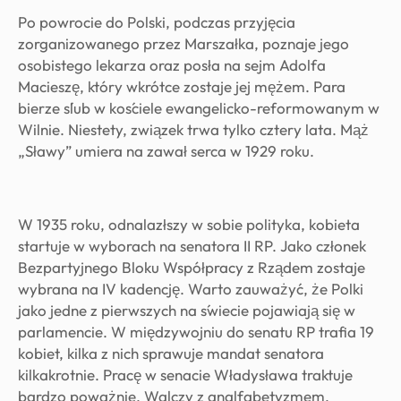
Po powrocie do Polski, podczas przyjęcia
zorganizowanego przez Marszałka, poznaje jego
osobistego lekarza oraz posła na sejm Adolfa
Macieszę, który wkrótce zostaje jej mężem. Para
bierze ślub w kościele ewangelicko-reformowanym w
Wilnie. Niestety, związek trwa tylko cztery lata. Mąż
„Sławy” umiera na zawał serca w 1929 roku.
W 1935 roku, odnalazłszy w sobie polityka, kobieta
startuje w wyborach na senatora II RP. Jako członek
Bezpartyjnego Bloku Współpracy z Rządem zostaje
wybrana na IV kadencję. Warto zauważyć, że Polki
jako jedne z pierwszych na świecie pojawiają się w
parlamencie. W międzywojniu do senatu RP trafia 19
kobiet, kilka z nich sprawuje mandat senatora
kilkakrotnie. Pracę w senacie Władysława traktuje
bardzo poważnie. Walczy z analfabetyzmem,