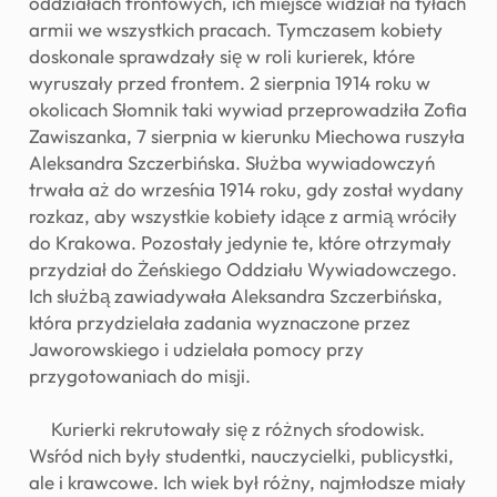
oddziałach frontowych, ich miejsce widział na tyłach
armii we wszystkich pracach. Tymczasem kobiety
doskonale sprawdzały się w roli kurierek, które
wyruszały przed frontem. 2 sierpnia 1914 roku w
okolicach Słomnik taki wywiad przeprowadziła Zofia
Zawiszanka, 7 sierpnia w kierunku Miechowa ruszyła
Aleksandra Szczerbińska. Służba wywiadowczyń
trwała aż do września 1914 roku, gdy został wydany
rozkaz, aby wszystkie kobiety idące z armią wróciły
do Krakowa. Pozostały jedynie te, które otrzymały
przydział do Żeńskiego Oddziału Wywiadowczego.
Ich służbą zawiadywała Aleksandra Szczerbińska,
która przydzielała zadania wyznaczone przez
Jaworowskiego i udzielała pomocy przy
przygotowaniach do misji.
Kurierki rekrutowały się z różnych środowisk.
Wśród nich były studentki, nauczycielki, publicystki,
ale i krawcowe. Ich wiek był różny, najmłodsze miały