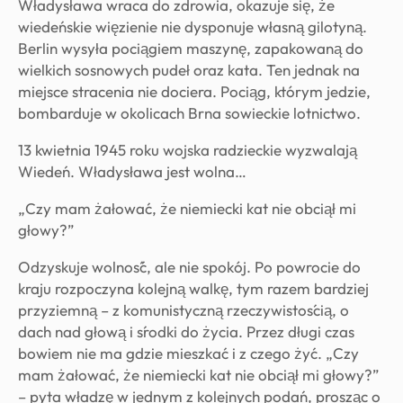
Władysława wraca do zdrowia, okazuje się, że
wiedeńskie więzienie nie dysponuje własną gilotyną.
Berlin wysyła pociągiem maszynę, zapakowaną do
wielkich sosnowych pudeł oraz kata. Ten jednak na
miejsce stracenia nie dociera. Pociąg, którym jedzie,
bombarduje w okolicach Brna sowieckie lotnictwo.
13 kwietnia 1945 roku wojska radzieckie wyzwalają
Wiedeń. Władysława jest wolna…
„Czy mam żałować, że niemiecki kat nie obciął mi
głowy?”
Odzyskuje wolność, ale nie spokój. Po powrocie do
kraju rozpoczyna kolejną walkę, tym razem bardziej
przyziemną – z komunistyczną rzeczywistością, o
dach nad głową i środki do życia. Przez długi czas
bowiem nie ma gdzie mieszkać i z czego żyć. „Czy
mam żałować, że niemiecki kat nie obciął mi głowy?”
– pyta władzę w jednym z kolejnych podań, prosząc o