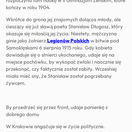
rozpoczyna tam naukę w II Gimnazjum Żeńskim, które
kończy w roku 1904.
Wkrótce do grona jej znajomych dołącza młody, ale
cieszący się już sławą poeta Stanisław Długosz, który
okazuje się miłością jej życia. Niestety, mężczyzna
ginie jako żołnierz
Legionów Polskich
w bitwie pod
Samoklęskami 6 sierpnia 1915 roku. Gdy kobieta
dowiaduje się o śmierci ukochanego, udaje się na
miejsce pochówku, by wykopać zwłoki i naocznie się
przekonać, czy faktycznie został zabity. Wcześniej
miała mieć sny, że Stanisław został pogrzebany
żywcem.
By przedrzeć się przez front, udaje panienkę z
dobrego domu
W Krakowie angażuje się w życie polityczne.