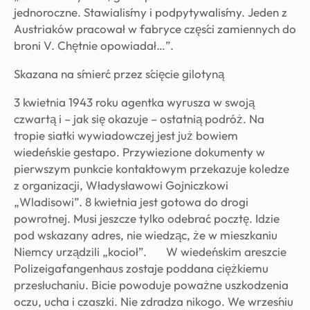
jednoroczne. Stawialiśmy i podpytywaliśmy. Jeden z
Austriaków pracował w fabryce części zamiennych do
broni V. Chętnie opowiadał…”.
Skazana na śmierć przez ścięcie gilotyną
3 kwietnia 1943 roku agentka wyrusza w swoją
czwartą i – jak się okazuje – ostatnią podróż. Na
tropie siatki wywiadowczej jest już bowiem
wiedeńskie gestapo. Przywiezione dokumenty w
pierwszym punkcie kontaktowym przekazuje koledze
z organizacji, Władysławowi Gojniczkowi
„Wladisowi”. 8 kwietnia jest gotowa do drogi
powrotnej. Musi jeszcze tylko odebrać pocztę. Idzie
pod wskazany adres, nie wiedząc, że w mieszkaniu
Niemcy urządzili „kocioł”. W wiedeńskim areszcie
Polizeigafangenhaus zostaje poddana ciężkiemu
przesłuchaniu. Bicie powoduje poważne uszkodzenia
oczu, ucha i czaszki. Nie zdradza nikogo. We wrześniu