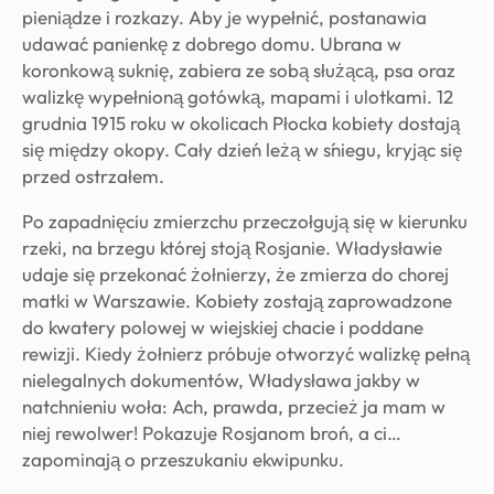
pieniądze i rozkazy. Aby je wypełnić, postanawia
udawać panienkę z dobrego domu. Ubrana w
koronkową suknię, zabiera ze sobą służącą, psa oraz
walizkę wypełnioną gotówką, mapami i ulotkami. 12
grudnia 1915 roku w okolicach Płocka kobiety dostają
się między okopy. Cały dzień leżą w śniegu, kryjąc się
przed ostrzałem.
Po zapadnięciu zmierzchu przeczołgują się w kierunku
rzeki, na brzegu której stoją Rosjanie. Władysławie
udaje się przekonać żołnierzy, że zmierza do chorej
matki w Warszawie. Kobiety zostają zaprowadzone
do kwatery polowej w wiejskiej chacie i poddane
rewizji. Kiedy żołnierz próbuje otworzyć walizkę pełną
nielegalnych dokumentów, Władysława jakby w
natchnieniu woła: Ach, prawda, przecież ja mam w
niej rewolwer! Pokazuje Rosjanom broń, a ci…
zapominają o przeszukaniu ekwipunku.