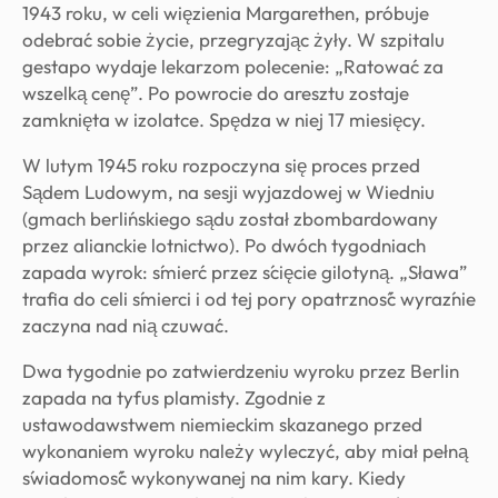
1943 roku, w celi więzienia Margarethen, próbuje
odebrać sobie życie, przegryzając żyły. W szpitalu
gestapo wydaje lekarzom polecenie: „Ratować za
wszelką cenę”. Po powrocie do aresztu zostaje
zamknięta w izolatce. Spędza w niej 17 miesięcy.
W lutym 1945 roku rozpoczyna się proces przed
Sądem Ludowym, na sesji wyjazdowej w Wiedniu
(gmach berlińskiego sądu został zbombardowany
przez alianckie lotnictwo). Po dwóch tygodniach
zapada wyrok: śmierć przez ścięcie gilotyną. „Sława”
trafia do celi śmierci i od tej pory opatrzność wyraźnie
zaczyna nad nią czuwać.
Dwa tygodnie po zatwierdzeniu wyroku przez Berlin
zapada na tyfus plamisty. Zgodnie z
ustawodawstwem niemieckim skazanego przed
wykonaniem wyroku należy wyleczyć, aby miał pełną
świadomość wykonywanej na nim kary. Kiedy