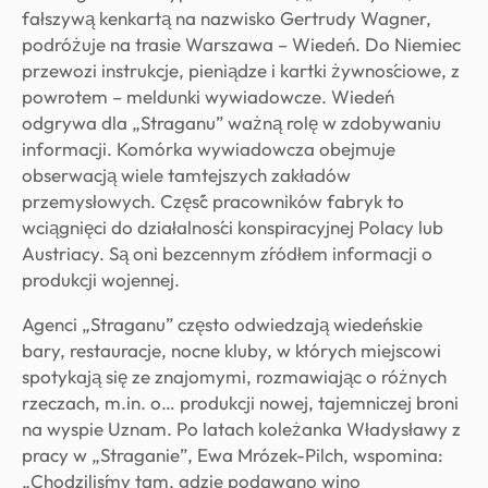
fałszywą kenkartą na nazwisko Gertrudy Wagner,
podróżuje na trasie Warszawa – Wiedeń. Do Niemiec
przewozi instrukcje, pieniądze i kartki żywnościowe, z
powrotem – meldunki wywiadowcze. Wiedeń
odgrywa dla „Straganu” ważną rolę w zdobywaniu
informacji. Komórka wywiadowcza obejmuje
obserwacją wiele tamtejszych zakładów
przemysłowych. Część pracowników fabryk to
wciągnięci do działalności konspiracyjnej Polacy lub
Austriacy. Są oni bezcennym źródłem informacji o
produkcji wojennej.
Agenci „Straganu” często odwiedzają wiedeńskie
bary, restauracje, nocne kluby, w których miejscowi
spotykają się ze znajomymi, rozmawiając o różnych
rzeczach, m.in. o… produkcji nowej, tajemniczej broni
na wyspie Uznam. Po latach koleżanka Władysławy z
pracy w „Straganie”, Ewa Mrózek-Pilch, wspomina:
„Chodziliśmy tam, gdzie podawano wino