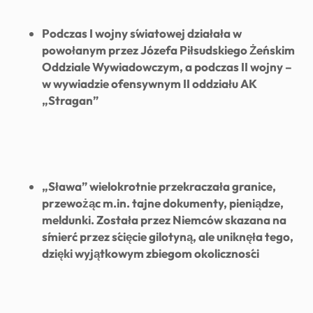
Podczas I wojny światowej działała w
powołanym przez Józefa Piłsudskiego Żeńskim
Oddziale Wywiadowczym, a podczas II wojny –
w wywiadzie ofensywnym II oddziału AK
„Stragan”
„Sława” wielokrotnie przekraczała granice,
przewożąc m.in. tajne dokumenty, pieniądze,
meldunki. Została przez Niemców skazana na
śmierć przez ścięcie gilotyną, ale uniknęła tego,
dzięki wyjątkowym zbiegom okoliczności