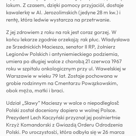
lokum. Z czasem, dzięki pomocy przyjaciół, dostaje
kawalerkę w Al. Jerozolimskich (jedyne 28 m kw.) i
rentę, która ledwie wystarcza na przetrwanie.
Z jej zdrowiem z roku na rok jest coraz gorzej. W
końcu lekarze zgodnie orzekają: rak płuc. Władysława
ze Srzednickich Maciesza, senator II RP, żołnierz
Legionów Polskich i antyniemieckiego podziemia,
umiera po długiej walce z chorobą 21 czerwca 1967
roku w szpitalu onkologicznym przy ul. Wawelskiej w
Warszawie w wieku 79 lat. Zostaje pochowana w
grobie rodzinnym na Cmentarzu Powązkowskim,
obok męża, matki i braci.
Udział „Sławy” Macieszy w walce o niepodległość
Polski został doceniony dopiero w wolnej Polsce.
Prezydent Lech Kaczyński przyznał jej pośmiertnie
Krzyż Komandorski z Gwiazdą Orderu Odrodzenia
Polski. Po uroczystości, która odbyła się w 26 marca