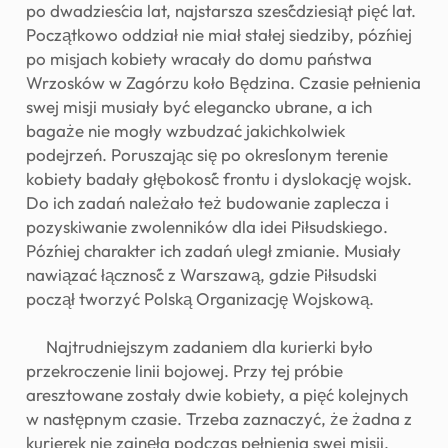
po dwadzieścia lat, najstarsza sześćdziesiąt pięć lat.
Początkowo oddział nie miał stałej siedziby, później
po misjach kobiety wracały do domu państwa
Wrzosków w Zagórzu koło Będzina. Czasie pełnienia
swej misji musiały być elegancko ubrane, a ich
bagaże nie mogły wzbudzać jakichkolwiek
podejrzeń. Poruszając się po określonym terenie
kobiety badały głębokość frontu i dyslokację wojsk.
Do ich zadań należało też budowanie zaplecza i
pozyskiwanie zwolenników dla idei Piłsudskiego.
Później charakter ich zadań uległ zmianie. Musiały
nawiązać łączność z Warszawą, gdzie Piłsudski
począł tworzyć Polską Organizację Wojskową.
Najtrudniejszym zadaniem dla kurierki było
przekroczenie linii bojowej. Przy tej próbie
aresztowane zostały dwie kobiety, a pięć kolejnych
w następnym czasie. Trzeba zaznaczyć, że żadna z
kurierek nie zginęła podczas pełnienia swej misji.