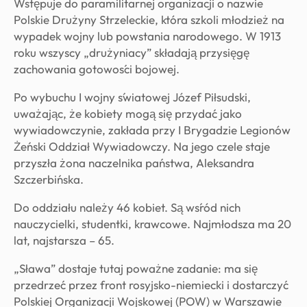
Wstępuje do paramilitarnej organizacji o nazwie
Polskie Drużyny Strzeleckie, która szkoli młodzież na
wypadek wojny lub powstania narodowego. W 1913
roku wszyscy „drużyniacy” składają przysięgę
zachowania gotowości bojowej.
Po wybuchu I wojny światowej Józef Piłsudski,
uważając, że kobiety mogą się przydać jako
wywiadowczynie, zakłada przy I Brygadzie Legionów
Żeński Oddział Wywiadowczy. Na jego czele staje
przyszła żona naczelnika państwa, Aleksandra
Szczerbińska.
Do oddziału należy 46 kobiet. Są wśród nich
nauczycielki, studentki, krawcowe. Najmłodsza ma 20
lat, najstarsza – 65.
„Sława” dostaje tutaj poważne zadanie: ma się
przedrzeć przez front rosyjsko-niemiecki i dostarczyć
Polskiej Organizacji Wojskowej (POW) w Warszawie