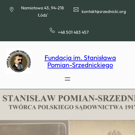
Przejdź
Namiotowa 43, 94-218
do
kontakt@srzednicki.org
Łódź
treści
+48 501 483 457
Fundacja im. Stanisława
Pomian-Srzednickiego