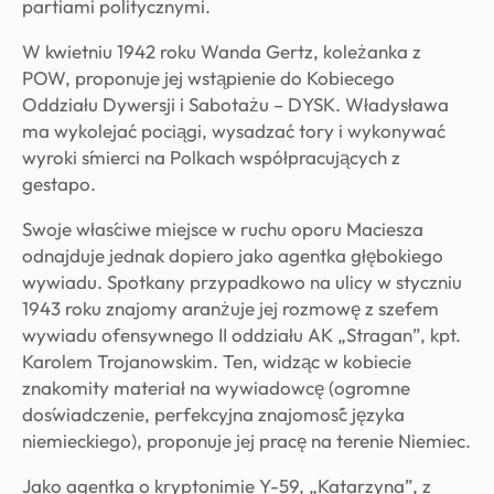
partiami politycznymi.
W kwietniu 1942 roku Wanda Gertz, koleżanka z
POW, proponuje jej wstąpienie do Kobiecego
Oddziału Dywersji i Sabotażu – DYSK. Władysława
ma wykolejać pociągi, wysadzać tory i wykonywać
wyroki śmierci na Polkach współpracujących z
gestapo.
Swoje właściwe miejsce w ruchu oporu Maciesza
odnajduje jednak dopiero jako agentka głębokiego
wywiadu. Spotkany przypadkowo na ulicy w styczniu
1943 roku znajomy aranżuje jej rozmowę z szefem
wywiadu ofensywnego II oddziału AK „Stragan”, kpt.
Karolem Trojanowskim. Ten, widząc w kobiecie
znakomity materiał na wywiadowcę (ogromne
doświadczenie, perfekcyjna znajomość języka
niemieckiego), proponuje jej pracę na terenie Niemiec.
Jako agentka o kryptonimie Y-59, „Katarzyna”, z