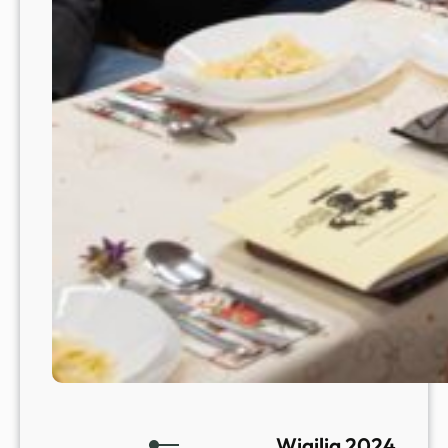
K
I
E
J
Z
I
E
M
I
–
J
Ó
Z
E
F
C
Z
A
Wigilia 2024