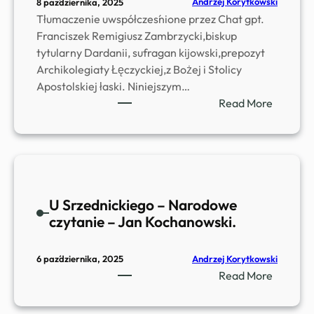
Andrzej Korytkowski
8 października, 2025
k
Tłumaczenie uwspółcześnione przez Chat gpt.
i
Franciszek Remigiusz Zambrzycki,biskup
e
tytularny Dardanii, sufragan kijowski,prepozyt
g
Archikolegiaty Łęczyckiej,z Bożej i Stolicy
o
Apostolskiej łaski. Niniejszym…
–
:
Read More
,
k
,
s
D
.
w
k
i
a
e
U Srzednickiego – Narodowe
n
s
czytanie – Jan Kochanowski.
B
t
o
r
n
Andrzej Korytkowski
6 października, 2025
o
i
:
Read More
n
f
U
y
a
S