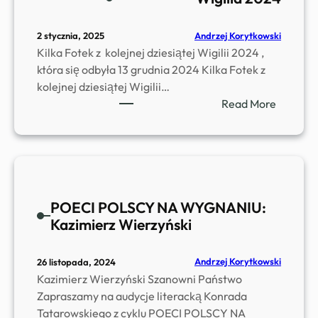
P
S
Andrzej Korytkowski
2 stycznia, 2025
K
Kilka Fotek z kolejnej dziesiątej Wigilii 2024 ,
I
która się odbyła 13 grudnia 2024 Kilka Fotek z
kolejnej dziesiątej Wigilii…
:
Read More
W
i
g
i
l
POECI POLSCY NA WYGNANIU:
i
Kazimierz Wierzyński
a
2
0
Andrzej Korytkowski
26 listopada, 2024
2
Kazimierz Wierzyński Szanowni Państwo
4
Zapraszamy na audycje literacką Konrada
Tatarowskiego z cyklu POECI POLSCY NA