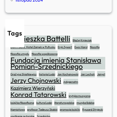
Tags
Agnieszka Battelli
Błażej Kmieciak
Dom Polonii. Hotel Zamek w Pułtusku
Eryk Zywert
Ewa i Karol
filozofia
filozofia umysłu
filozofia współczesna
Fundacja imienia Stanisława
Pomian-Srzednickiego
Grażyna Śniatkiewicz
historia Łodzi
Jan Kochanowski
Jan Lechoń
Janyst
Jerzy Chojnowski
jndygenatm
Kazimierz Wierzyński
Konrad Tatarowski
krytyka muzyczna
książka filozoficzna
kultura Łodzi
literatura polska
muzyka łódzka
Namiotowa
profesor Tadeusz Skalski
promocja książki
Ryszard Stryjecki
spotkanie autorskie
Srzednicka