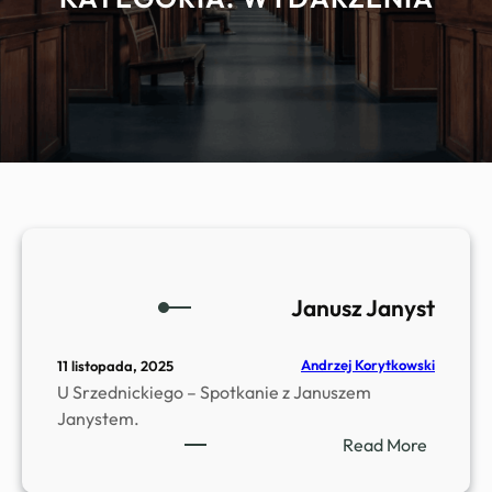
Janusz Janyst
Andrzej Korytkowski
11 listopada, 2025
U Srzednickiego – Spotkanie z Januszem
Janystem.
:
Read More
J