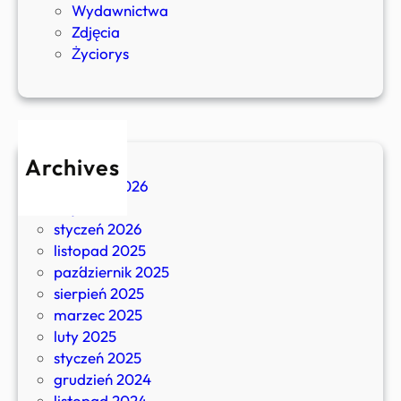
z
Wydawnictwa
y
Zdjęcia
ń
Życiorys
s
k
i
Archives
kwiecień 2026
luty 2026
styczeń 2026
listopad 2025
październik 2025
sierpień 2025
marzec 2025
luty 2025
styczeń 2025
grudzień 2024
listopad 2024