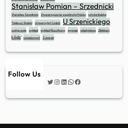
Stanisław Pomian – Srzednicki
Stanisław Szrednicki
Stowarzyszenie wspólnota Polska
sztuka łódzka
U Srzenickiego
Tadeusz Skalski
Uniwersytet Łódzki
wolna wola
wykład
wykład filozoficzny
wywiad
władysława
Zbłąkani
Łódź
świadomość
Żubardź
Follow Us
Twitter
Instagram
LinkedIn
WhatsApp
Facebook