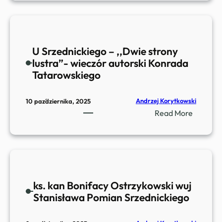
a
n
u
s
U Srzednickiego – ,,Dwie strony
z
lustra”- wieczór autorski Konrada
J
Tatarowskiego
a
n
y
Andrzej Korytkowski
10 października, 2025
s
:
Read More
t
U
S
r
z
e
ks. kan Bonifacy Ostrzykowski wuj
d
Stanisława Pomian Srzednickiego
n
i
c