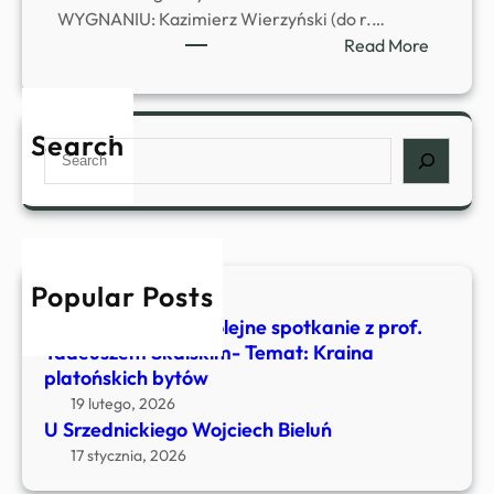
WYGNANIU: Kazimierz Wierzyński (do r.…
:
Read More
P
O
E
Search
S
C
e
I
a
P
r
O
c
L
h
S
Popular Posts
4 kwietnia, 2026
C
U Srzednickiego- Kolejne spotkanie z prof.
Y
Tadeuszem Skalskim- Temat: Kraina
N
platońskich bytów
A
19 lutego, 2026
W
U Srzednickiego Wojciech Bieluń
Y
17 stycznia, 2026
G
N