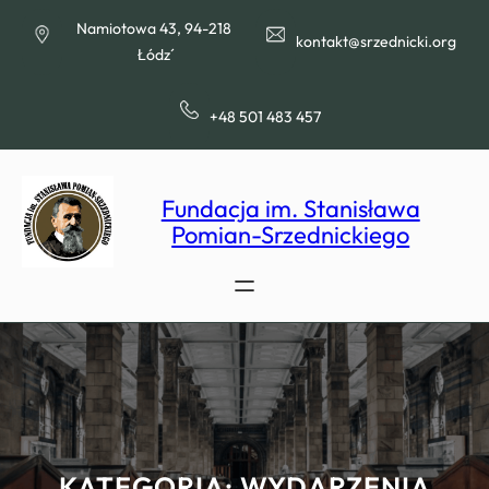
Przejdź
Namiotowa 43, 94-218
do
kontakt@srzednicki.org
Łódź
treści
+48 501 483 457
Fundacja im. Stanisława
Pomian-Srzednickiego
KATEGORIA:
WYDARZENIA