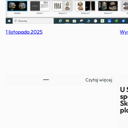
1 listopada 2025
Wys
:
Czytaj więcej
B
U 
e
sp
z
Sk
t
pl
y
t
u