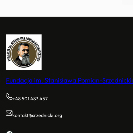
ł
u
Fundacja im. Stanisława Pomian-Srzednick
+48 501 483 457
kontakt@srzednicki.org