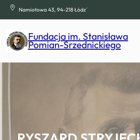
Przejdź
Namiotowa 43, 94-218 Łódź
do
treści
Fundacja im. Stanisława
Pomian-Srzednickiego
RYSZARD STRYJECK