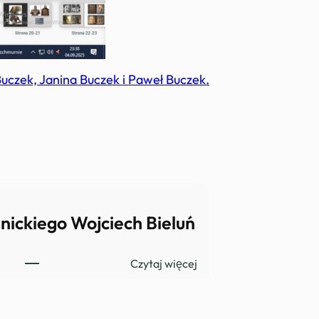
uczek, Janina Buczek i Paweł Buczek.
nickiego Wojciech Bieluń
:
Czytaj więcej
U
S
r