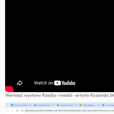
Wernisaż wystawy Rzeźby i medali -artysty Ryszarda St