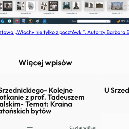
tawa ,,Włochy nie tylko z pocztówki”. Autorzy Barbara B
Więcej wpisów
Srzednickiego- Kolejne
U Srzed
otkanie z prof. Tadeuszem
alskim- Temat: Kraina
atońskich bytów
:
Czytaj więcej