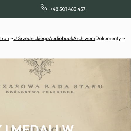
+48 501 483 457
tron
U Srzednickiego
Audiobook
Archiwum
Dokumenty
 I MEDALI W