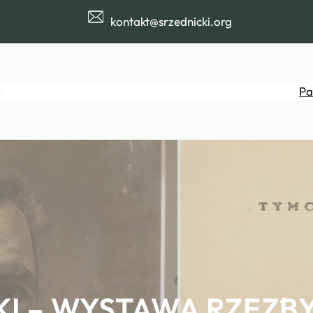
kontakt@srzednicki.org
Pa
I – WYSTAWA RZEŹBY