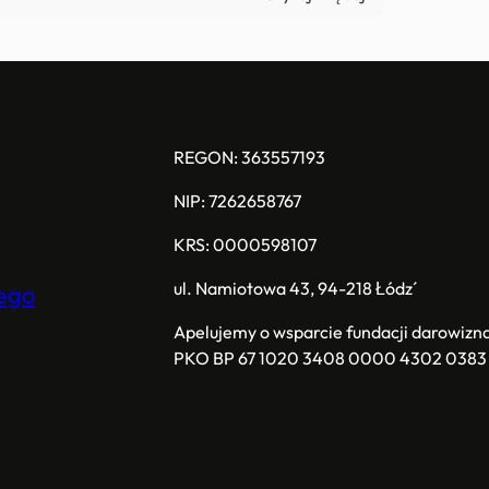
U
S
r
z
e
d
REGON: 363557193
n
NIP: 7262658767
i
c
KRS: 0000598107
k
i
ul. Namiotowa 43, 94-218 Łódź
iego
e
Apelujemy o wsparcie fundacji darowizna
g
PKO BP 67 1020 3408 0000 4302 0383
o
-
K
o
l