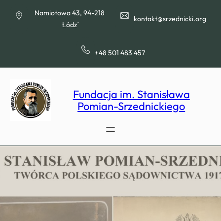
Przejdź
Namiotowa 43, 94-218
do
kontakt@srzednicki.org
Łódź
treści
+48 501 483 457
Fundacja im. Stanisława
Pomian-Srzednickiego