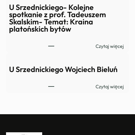
z
U Srzednickiego- Kolejne
t
spotkanie z prof. Tadeuszem
y
Skalskim- Temat: Kraina
t
platońskich bytów
u
ł
:
Czytaj więcej
u
U
S
r
U Srzednickiego Wojciech Bieluń
z
e
:
Czytaj więcej
d
U
n
S
i
r
c
z
k
e
i
d
e