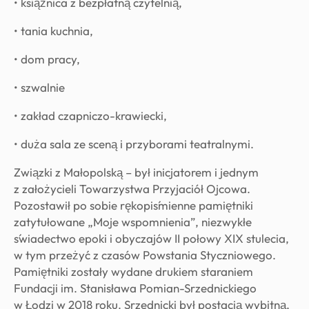
• książnica z bezpłatną czytelnią,
• tania kuchnia,
• dom pracy,
• szwalnie
• zakład czapniczo-krawiecki,
• duża sala ze sceną i przyborami teatralnymi.
Związki z Małopolską – był inicjatorem i jednym
z założycieli Towarzystwa Przyjaciół Ojcowa.
Pozostawił po sobie rękopiśmienne pamiętniki
zatytułowane „Moje wspomnienia”, niezwykłe
świadectwo epoki i obyczajów II połowy XIX stulecia,
w tym przeżyć z czasów Powstania Styczniowego.
Pamiętniki zostały wydane drukiem staraniem
Fundacji im. Stanisława Pomian-Srzednickiego
w Łodzi w 2018 roku. Srzednicki był postacią wybitną,