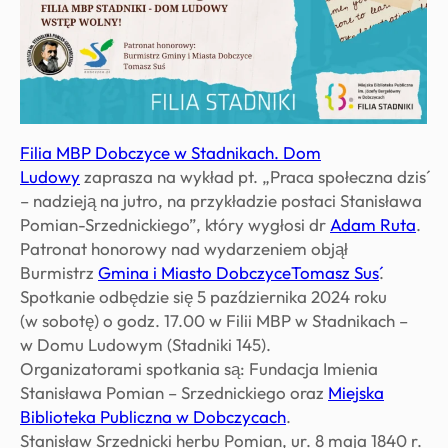
Filia MBP Dobczyce w Stadnikach. Dom
Ludowy
zaprasza na wykład pt. „Praca społeczna dziś
– nadzieją na jutro, na przykładzie postaci Stanisława
Pomian-Srzednickiego”, który wygłosi dr
Adam Ruta
.
Patronat honorowy nad wydarzeniem objął
Burmistrz
Gmina i Miasto Dobczyce
Tomasz Suś
.
Spotkanie odbędzie się 5 października 2024 roku
(w sobotę) o godz. 17.00 w Filii MBP w Stadnikach –
w Domu Ludowym (Stadniki 145).
Organizatorami spotkania są: Fundacja Imienia
Stanisława Pomian – Srzednickiego oraz
Miejska
Biblioteka Publiczna w Dobczycach
.
Stanisław Srzednicki herbu Pomian, ur. 8 maja 1840 r.