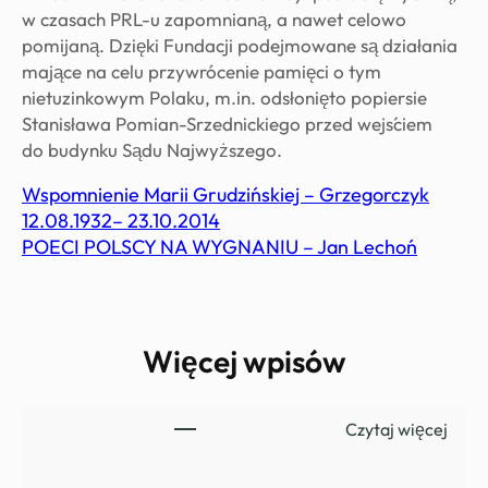
w czasach PRL-u zapomnianą, a nawet celowo
pomijaną. Dzięki Fundacji podejmowane są działania
mające na celu przywrócenie pamięci o tym
nietuzinkowym Polaku, m.in. odsłonięto popiersie
Stanisława Pomian-Srzednickiego przed wejściem
do budynku Sądu Najwyższego.
Wspomnienie Marii Grudzińskiej – Grzegorczyk
12.08.1932– 23.10.2014
POECI POLSCY NA WYGNANIU – Jan Lechoń
Więcej wpisów
:
Czytaj więcej
B
e