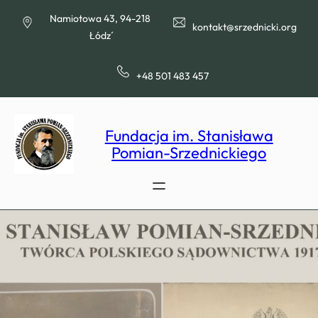
Przejdź
Namiotowa 43, 94-218
do
kontakt@srzednicki.org
Łódź
treści
+48 501 483 457
Fundacja im. Stanisława
Pomian-Srzednickiego