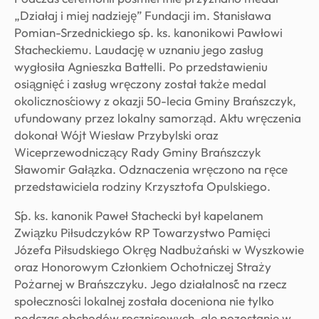
„Działaj i miej nadzieję” Fundacji im. Stanisława
Pomian-Srzednickiego śp. ks. kanonikowi Pawłowi
Stacheckiemu. Laudację w uznaniu jego zasług
wygłosiła Agnieszka Battelli. Po przedstawieniu
osiągnięć i zasług wręczony został także medal
okolicznościowy z okazji 50-lecia Gminy Brańszczyk,
ufundowany przez lokalny samorząd. Aktu wręczenia
dokonał Wójt Wiesław Przybylski oraz
Wiceprzewodniczący Rady Gminy Brańszczyk
Sławomir Gałązka. Odznaczenia wręczono na ręce
przedstawiciela rodziny Krzysztofa Opulskiego.
Śp. ks. kanonik Paweł Stachecki był kapelanem
Związku Piłsudczyków RP Towarzystwo Pamięci
Józefa Piłsudskiego Okręg Nadbużański w Wyszkowie
oraz Honorowym Członkiem Ochotniczej Straży
Pożarnej w Brańszczyku. Jego działalność na rzecz
społeczności lokalnej została doceniona nie tylko
podczas obchodów rocznicowych, ale pozostanie w