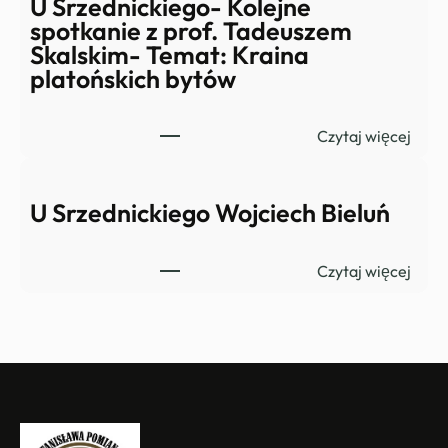
z
U Srzednickiego- Kolejne
t
spotkanie z prof. Tadeuszem
y
Skalskim- Temat: Kraina
t
platońskich bytów
u
ł
:
Czytaj więcej
u
U
S
r
U Srzednickiego Wojciech Bieluń
z
e
:
Czytaj więcej
d
U
n
S
i
r
c
z
k
e
i
d
e
n
g