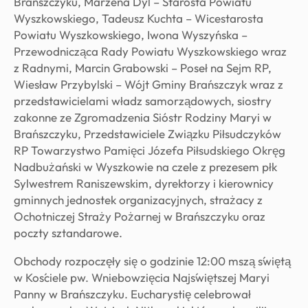
Brańszczyku, Marzena Dyl – Starosta Powiatu
Wyszkowskiego, Tadeusz Kuchta – Wicestarosta
Powiatu Wyszkowskiego, Iwona Wyszyńska –
Przewodnicząca Rady Powiatu Wyszkowskiego wraz
z Radnymi, Marcin Grabowski – Poseł na Sejm RP,
Wiesław Przybylski – Wójt Gminy Brańszczyk wraz z
przedstawicielami władz samorządowych, siostry
zakonne ze Zgromadzenia Sióstr Rodziny Maryi w
Brańszczyku, Przedstawiciele Związku Piłsudczyków
RP Towarzystwo Pamięci Józefa Piłsudskiego Okręg
Nadbużański w Wyszkowie na czele z prezesem płk
Sylwestrem Raniszewskim, dyrektorzy i kierownicy
gminnych jednostek organizacyjnych, strażacy z
Ochotniczej Straży Pożarnej w Brańszczyku oraz
poczty sztandarowe.
Obchody rozpoczęły się o godzinie 12:00 mszą świętą
w Kościele pw. Wniebowzięcia Najświętszej Maryi
Panny w Brańszczyku. Eucharystię celebrował