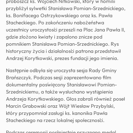
proboszcz ks. Wojciech Nitkowski, który w homilii
przybliżył sylwetki Stanisława Pomian-Srzednickiego,
ks. Bonifacego Ostrzykowskiego oraz ks. Pawła
Stacheckiego. Po zakończeniu nabożeństwa
uczestnicy uroczystości przeszli na Plac Jana Pawła II,
gdzie złożono kwiaty i zapalono znicze pod
pomnikiem Stanisława Pomian-Srzednickiego. Rys
historyczny życia i działalności patrona przedstawił
Andrzej Korytkowski, prezes fundacji jego imienia.
Następnie odbyła się uroczysta sesja Rady Gminy
Brańszczyk. Podczas sesji zaprezentowano film
dokumentalny poświęcony Stanisławowi Pomian-
Srzednickiemu, a także wysłuchano wystąpienia
Andrzeja Korytkowskiego. Głos zabrali również poseł
Marcin Grabowski oraz Wójt Wiesław Przybylski,
który przypomniał zasługi ks. kanonika Pawła
Stacheckiego na rzecz lokalnej społeczności.
Podczas ceremonii pośmiertnie przyznano medal