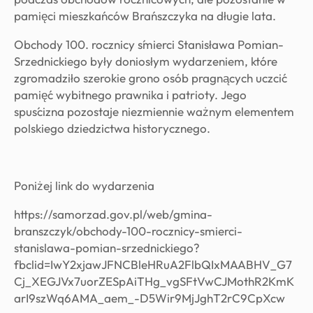
pamięci mieszkańców Brańszczyka na długie lata.
Obchody 100. rocznicy śmierci Stanisława Pomian-
Srzednickiego były doniosłym wydarzeniem, które
zgromadziło szerokie grono osób pragnących uczcić
pamięć wybitnego prawnika i patrioty. Jego
spuścizna pozostaje niezmiennie ważnym elementem
polskiego dziedzictwa historycznego.
Poniżej link do wydarzenia
https://samorzad.gov.pl/web/gmina-
branszczyk/obchody-100-rocznicy-smierci-
stanislawa-pomian-srzednickiego?
fbclid=IwY2xjawJFNCBleHRuA2FlbQIxMAABHV_G7
Cj_XEGJVx7uorZESpAiTHg_vgSFtVwCJMothR2KmK
arI9szWq6AMA_aem_-D5Wir9MjJghT2rC9CpXcw