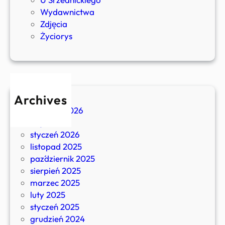
ł
Wydawnictwa
a
Zdjęcia
w
Życiorys
a
P
o
m
i
Archives
a
kwiecień 2026
n
luty 2026
S
styczeń 2026
r
listopad 2025
z
październik 2025
e
sierpień 2025
d
marzec 2025
n
luty 2025
i
styczeń 2025
c
grudzień 2024