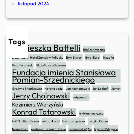
k
listopad 2024
i
e
g
o
Tags
Agnieszka Battelli
Błażej Kmieciak
Dom Polonii. Hotel Zamek w Pułtusku
Eryk Zywert
Ewa i Karol
filozofia
filozofia umysłu
filozofia współczesna
Fundacja imienia Stanisława
Pomian-Srzednickiego
Grażyna Śniatkiewicz
historia Łodzi
Jan Kochanowski
Jan Lechoń
Janyst
Jerzy Chojnowski
jndygenatm
Kazimierz Wierzyński
Konrad Tatarowski
krytyka muzyczna
książka filozoficzna
kultura Łodzi
literatura polska
muzyka łódzka
Namiotowa
profesor Tadeusz Skalski
promocja książki
Ryszard Stryjecki