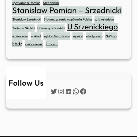
spotkanie autorskie
Srzednicka
Stanisław Pomian – Srzednicki
Stanisław Szrednicki
Stowarzyszenie wspólnota Polska
sztuka łódzka
U Srzenickiego
Tadeusz Skalski
Uniwersytet Łódzki
wolna wola
wykład
wykład filozoficzny
wywiad
władysława
Zbłąkani
Łódź
świadomość
Żubardź
Follow Us
Twitter
Instagram
LinkedIn
WhatsApp
Facebook