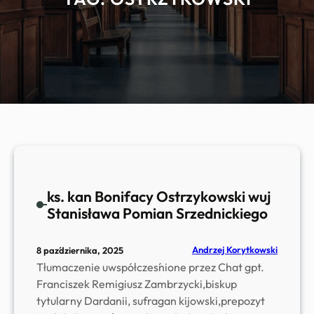
ks. kan Bonifacy Ostrzykowski wuj
Stanisława Pomian Srzednickiego
Andrzej Korytkowski
8 października, 2025
Tłumaczenie uwspółcześnione przez Chat gpt.
Franciszek Remigiusz Zambrzycki,biskup
tytularny Dardanii, sufragan kijowski,prepozyt