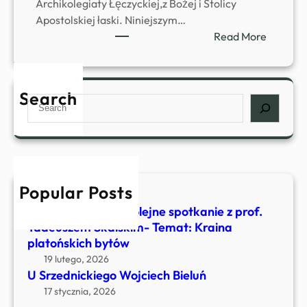
Archikolegiaty Łęczyckiej,z Bożej i Stolicy
Apostolskiej łaski. Niniejszym…
:
Read More
k
s
.
Search
S
k
e
a
a
n
r
B
c
o
h
n
Popular Posts
4 kwietnia, 2026
i
U Srzednickiego- Kolejne spotkanie z prof.
f
Tadeuszem Skalskim- Temat: Kraina
a
platońskich bytów
c
19 lutego, 2026
y
U Srzednickiego Wojciech Bieluń
O
17 stycznia, 2026
s