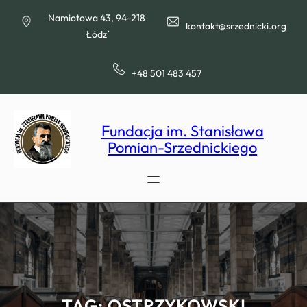
Przejdź
Namiotowa 43, 94-218
do
kontakt@srzednicki.org
Łódź
treści
+48 501 483 457
Fundacja im. Stanisława
Pomian-Srzednickiego
TAG:
OSTRZYKOWSKI