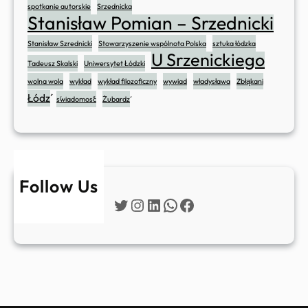
spotkanie autorskie
Srzednicka
Stanisław Pomian – Srzednicki
Stanisław Szrednicki
Stowarzyszenie wspólnota Polska
sztuka łódzka
U Srzenickiego
Tadeusz Skalski
Uniwersytet Łódzki
wolna wola
wykład
wykład filozoficzny
wywiad
władysława
Zbłąkani
Łódź
świadomość
Żubardź
Follow Us
Twitter
Instagram
LinkedIn
WhatsApp
Facebook