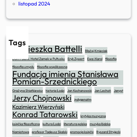
k
listopad 2024
i
e
g
o
Tags
Agnieszka Battelli
Błażej Kmieciak
Dom Polonii. Hotel Zamek w Pułtusku
Eryk Zywert
Ewa i Karol
filozofia
filozofia umysłu
filozofia współczesna
Fundacja imienia Stanisława
Pomian-Srzednickiego
Grażyna Śniatkiewicz
historia Łodzi
Jan Kochanowski
Jan Lechoń
Janyst
Jerzy Chojnowski
jndygenatm
Kazimierz Wierzyński
Konrad Tatarowski
krytyka muzyczna
książka filozoficzna
kultura Łodzi
literatura polska
muzyka łódzka
Namiotowa
profesor Tadeusz Skalski
promocja książki
Ryszard Stryjecki