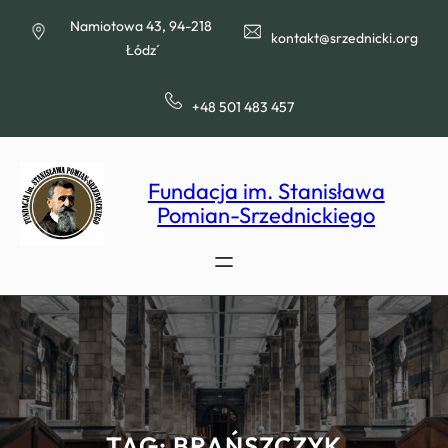
Przejdź
Namiotowa 43, 94-218
do
kontakt@srzednicki.org
Łódź
treści
+48 501 483 457
Fundacja im. Stanisława
Pomian-Srzednickiego
TAG:
BRAŃSZCZYK