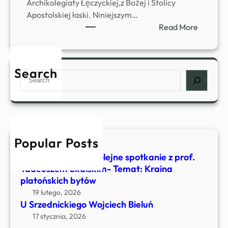
Archikolegiaty Łęczyckiej,z Bożej i Stolicy
Apostolskiej łaski. Niniejszym…
:
Read More
k
s
.
Search
S
k
e
a
a
n
r
B
c
o
h
n
Popular Posts
4 kwietnia, 2026
i
U Srzednickiego- Kolejne spotkanie z prof.
f
Tadeuszem Skalskim- Temat: Kraina
a
platońskich bytów
c
19 lutego, 2026
y
U Srzednickiego Wojciech Bieluń
O
17 stycznia, 2026
s