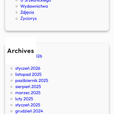
ł
Wydawnictwa
a
Zdjęcia
w
Życiorys
a
P
o
m
i
Archives
a
kwiecień 2026
n
luty 2026
S
styczeń 2026
r
listopad 2025
z
październik 2025
e
sierpień 2025
d
marzec 2025
n
luty 2025
i
styczeń 2025
c
grudzień 2024