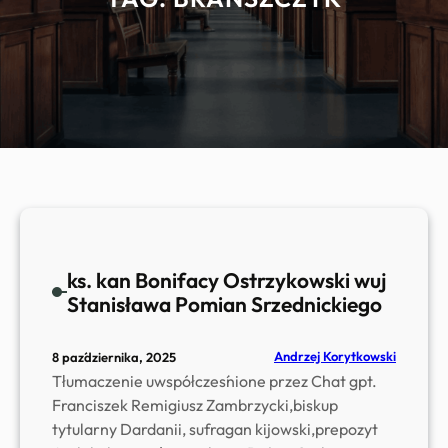
ks. kan Bonifacy Ostrzykowski wuj
Stanisława Pomian Srzednickiego
Andrzej Korytkowski
8 października, 2025
Tłumaczenie uwspółcześnione przez Chat gpt.
Franciszek Remigiusz Zambrzycki,biskup
tytularny Dardanii, sufragan kijowski,prepozyt